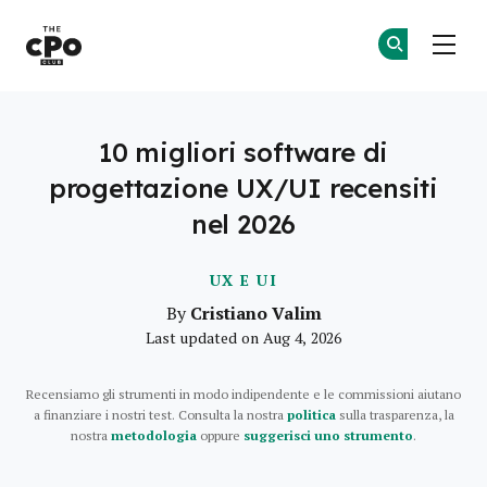
Il Club dei CPO
Un
Un
Skip to main content
10 migliori software di
progettazione UX/UI recensiti
nel 2026
UX E UI
Cristiano Valim
By
Last updated on Aug 4, 2026
Recensiamo gli strumenti in modo indipendente e le commissioni aiutano
a finanziare i nostri test. Consulta la nostra
politica
sulla trasparenza, la
nostra
metodologia
oppure
suggerisci uno strumento
.