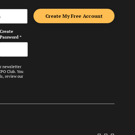
me
Create
Password
*
ur newsletter
CPO Club. You
ls, review our