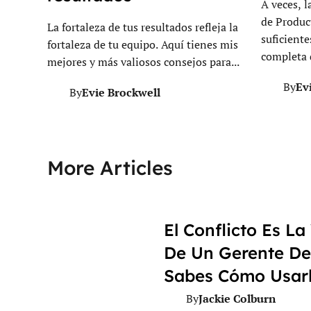
A veces, l
de Produc
La fortaleza de tus resultados refleja la
suficiente
fortaleza de tu equipo. Aquí tienes mis
completa d
mejores y más valiosos consejos para...
Ev
By
Evie Brockwell
By
More Articles
El Conflicto Es La
De Un Gerente De
Sabes Cómo Usarl
Jackie Colburn
By