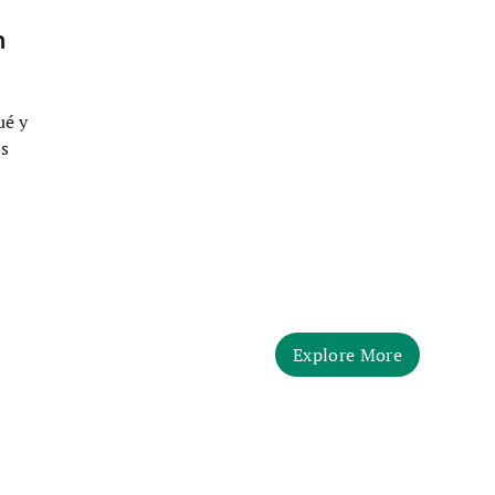
n
ué y
os
Explore More