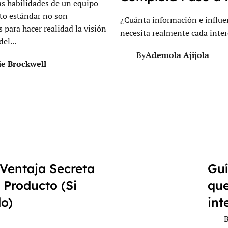
as habilidades de un equipo
to estándar no son
¿Cuánta información e influe
s para hacer realidad la visión
necesita realmente cada inte
el...
Ademola Ajijola
By
ie Brockwell
 Ventaja Secreta
Guí
 Producto (Si
que
o)
int