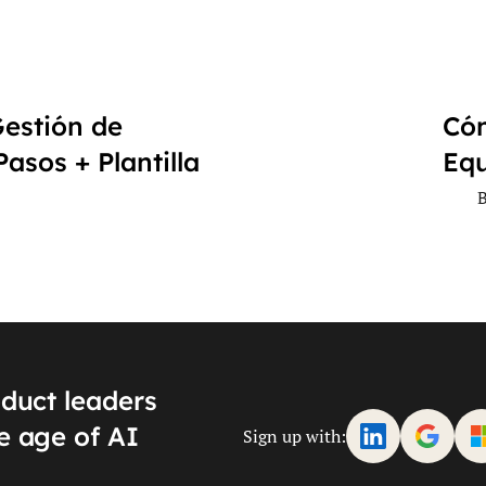
Gestión de
Cóm
asos + Plantilla
Equ
oduct leaders
e age of AI
Sign up with: