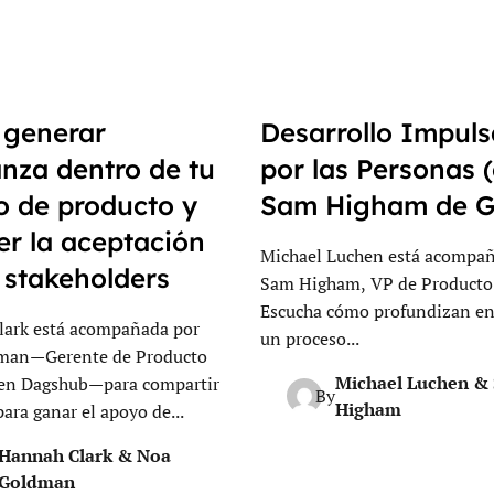
generar
Desarrollo Impul
anza dentro de tu
por las Personas 
o de producto y
Sam Higham de G
er la aceptación
Michael Luchen está acompa
 stakeholders
Sam Higham, VP de Producto
Escucha cómo profundizan en 
ark está acompañada por
un proceso...
man—Gerente de Producto
Michael Luchen &
 en Dagshub—para compartir
By
Higham
para ganar el apoyo de...
Hannah Clark & Noa
Goldman