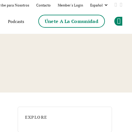
ribe para Nosotros
Contacto
Member's Login
Add us 
Follo
Únete A La Comunidad
Podcasts
Op
EXPLORE