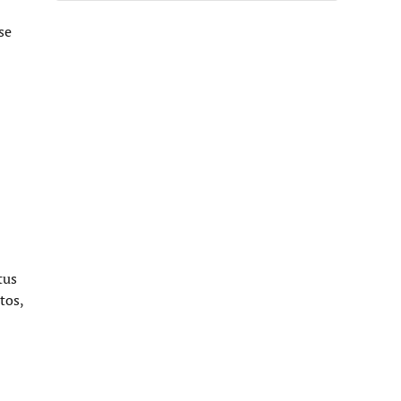
se
tus
tos,