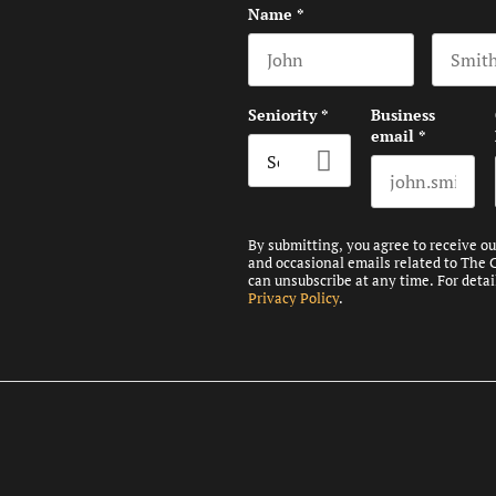
Name
*
First name
Last na
Seniority
*
Business
email
*
By submitting, you agree to receive o
and occasional emails related to The 
can unsubscribe at any time. For detai
Privacy Policy
.