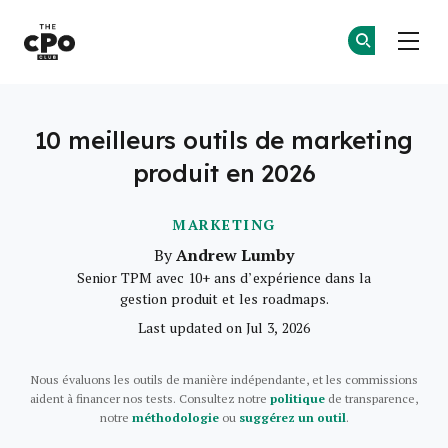
Le club des CPO
Re
Re
Skip to main content
10 meilleurs outils de marketing
produit en 2026
MARKETING
Andrew Lumby
By
Senior TPM avec 10+ ans d’expérience dans la
gestion produit et les roadmaps.
Last updated on Jul 3, 2026
Nous évaluons les outils de manière indépendante, et les commissions
aident à financer nos tests. Consultez notre
politique
de transparence,
notre
méthodologie
ou
suggérez un outil
.