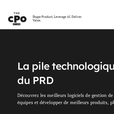
Le club des CPO
Shape Product. Leverage AI. Deliver
Value.
Skip to main content
Meilleurs outils
La pile technologiq
du PRD
Découvrez les meilleurs logiciels de gestion de 
équipes et développer de meilleurs produits, p