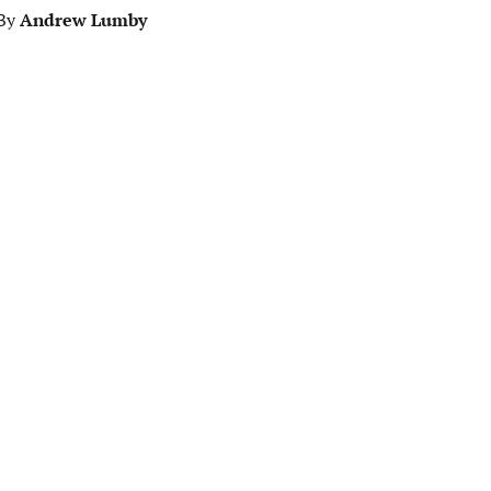
Andrew Lumby
A
By
By