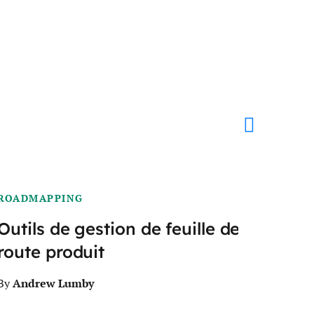
ROADMAPPING
ROA
Outils de gestion de feuille de
Out
route produit
gra
Andrew Lumby
A
By
By