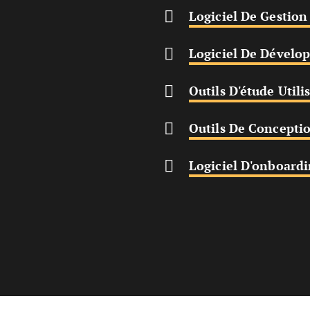
ens New Window
Logiciel De Gestion
ndow
Logiciel De Dévelo
pens New Window
Outils D'étude Utili
ens New Window
Outils De Concepti
Window
Logiciel D'onboardi