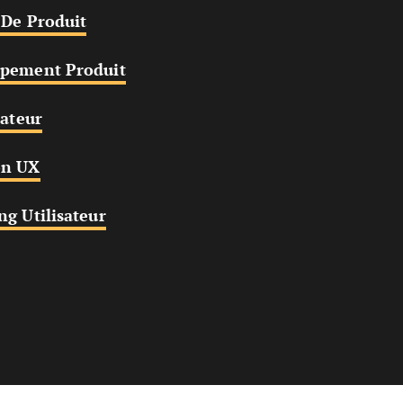
Opens New Window
 De Produit
Opens New Window
ppement Produit
Opens New Window
sateur
Opens New Window
on UX
Opens New Window
ng Utilisateur