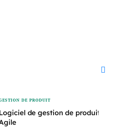
GESTION DE PRODUIT
GES
Logiciel de gestion de produit
Log
Agile
d'e