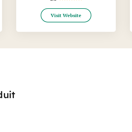
Visit Website
duit