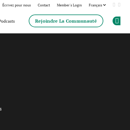
Écrivez pour nous
Contact
Member's Login
Add us 
Follo
Rejoindre La Communauté
Podcasts
Op
s