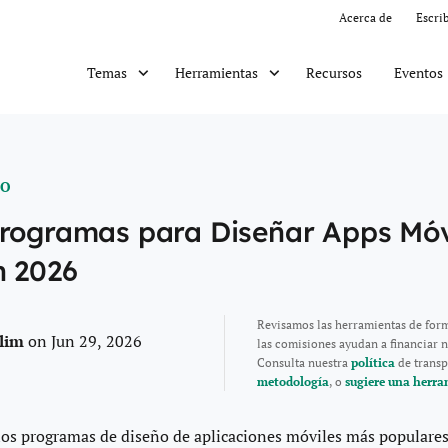
Acerca de
Escri
Recursos
Eventos
Temas
Herramientas
TO
Programas para Diseñar Apps Móv
n 2026
Revisamos las herramientas de for
alim
on Jun 29, 2026
las comisiones ayudan a financiar n
Consulta nuestra
política
de transp
metodología
, o
sugiere una herra
los programas de diseño de aplicaciones móviles más populares