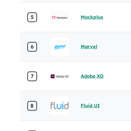
5
Mockplus
6
Marvel
7
Adobe XD
8
Fluid UI