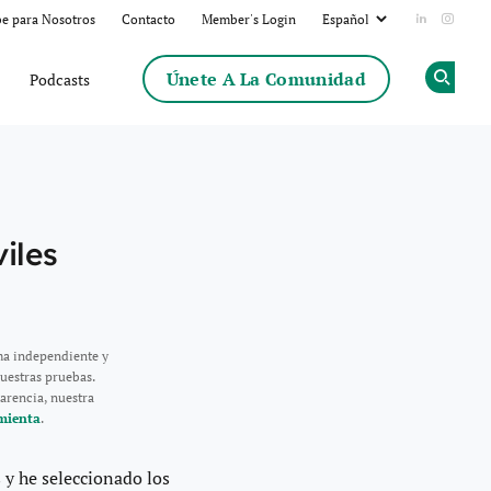
be para Nosotros
Contacto
Member's Login
Add us on
Follow
Únete A La Comunidad
Podcasts
Op
iles
ma independiente y
uestras pruebas.
arencia, nuestra
mienta
.
 y he seleccionado los