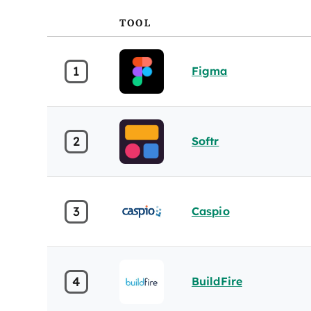
TOOL
1
Figma
2
Softr
3
Caspio
4
BuildFire