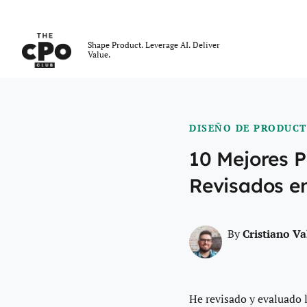
El Club CPO
Shape Product. Leverage AI. Deliver
Value.
Skip to main content
DISEÑO DE PRODUC
10 Mejores 
Revisados e
Cristiano V
By
He revisado y evaluado 