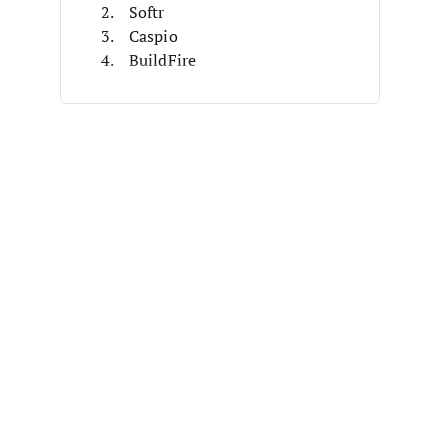
Softr
Caspio
BuildFire
Mockplus
Marvel
Adobe XD
Fluid UI
Sketch
Flutter
Otros Programas de Diseño de
Apps Móviles
Reseñas Relacionadas
Criterios de Selección
Cómo Elegir
Tendencias en Programas de
Diseño de Apps Móviles
¿Qué Son los Programas para
Diseñar Apps Móviles?
Características