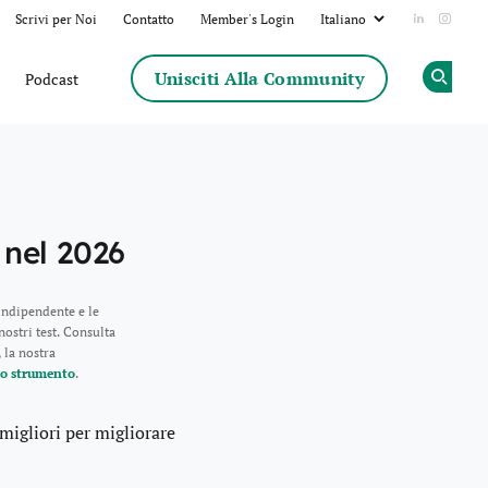
Scrivi per Noi
Contatto
Member's Login
Add us on
Follow
Unisciti Alla Community
Podcast
Op
 nel 2026
indipendente e le
ostri test. Consulta
 la nostra
no strumento
.
migliori per migliorare