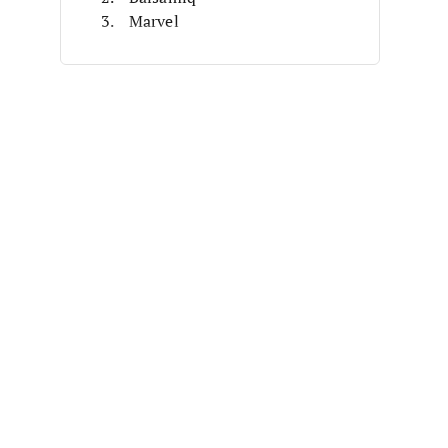
Marvel
UXPin
Justinmind
Sketch
Foxit
Axure RP
Zeplin
Moqups
Altre alternative ad Adobe XD
Recensioni correlate
Criteri di selezione
Perché cercare un'alternativa ad
Adobe XD?
Funzionalità