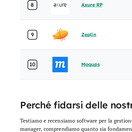
8
Axure RP
9
Zeplin
10
Moqups
Perché fidarsi delle nost
Testiamo e recensiamo software per la gestion
manager, comprendiamo quanto sia fondamentale 