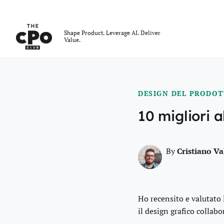
Il Club dei CPO
Shape Product. Leverage AI. Deliver
Value.
Skip to main content
DESIGN DEL PRODO
10 migliori 
Cristiano V
By
Ho recensito e valutato 
il design grafico collabo