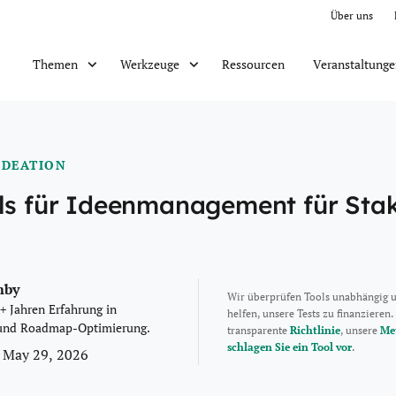
Über uns
Ressourcen
Veranstaltung
Themen
Werkzeuge
IDEATION
ols für Ideenmanagement für Sta
mby
Wir überprüfen Tools unabhängig 
+ Jahren Erfahrung in
helfen, unsere Tests zu finanzieren.
 und Roadmap-Optimierung.
transparente
Richtlinie
, unsere
Me
schlagen Sie ein Tool vor
.
 May 29, 2026