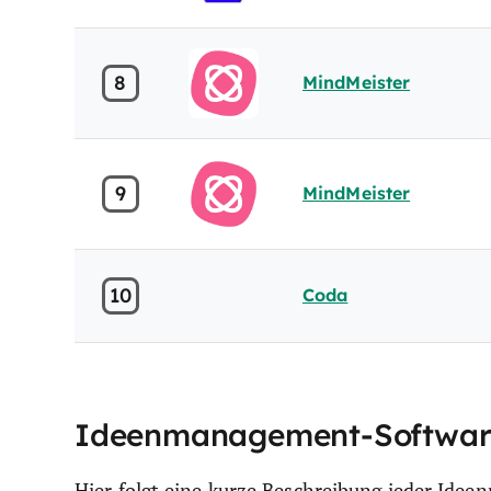
8
MindMeister
9
MindMeister
10
Coda
Ideenmanagement-Software:
Hier folgt eine kurze Beschreibung jeder Id