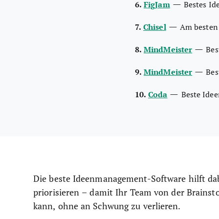
—
6.
FigJam
Bestes I
—
7.
Chisel
Am besten 
—
8.
MindMeister
Bes
—
9.
MindMeister
Bes
—
10.
Coda
Beste Ide
Die beste Ideenmanagement-Software hilft dabe
priorisieren – damit Ihr Team von der Brains
kann, ohne an Schwung zu verlieren.