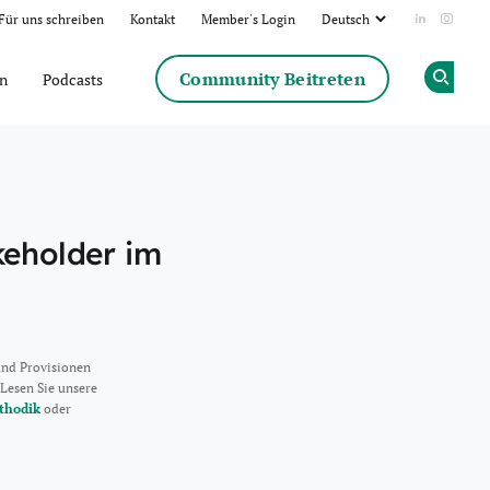
Für uns schreiben
Kontakt
Member's Login
Add us on
Follow
Community Beitreten
en
Podcasts
Op
keholder im
und Provisionen
 Lesen Sie unsere
thodik
oder