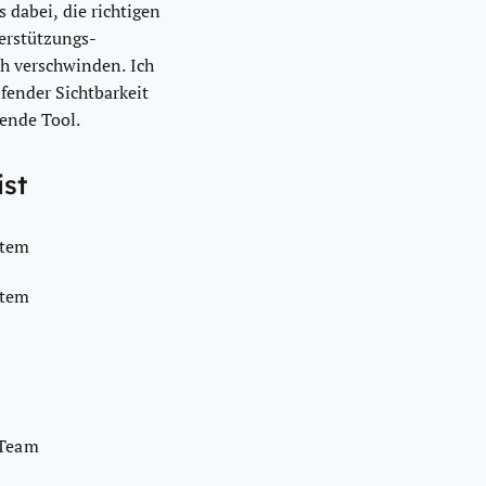
 dabei, die richtigen
erstützungs-
ch verschwinden. Ich
fender Sichtbarkeit
ende Tool.
st
stem
stem
 Team