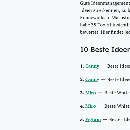
Gute Ideenmanagement-So
Ideen zu erkennen, zu 
Frameworks in Wachstums
habe 35 Tools hinsichtl
bewertet. Hier findet j
10 Beste Idee
—
1.
Canny
Beste Ide
—
2.
Canny
Beste Ide
—
3.
Miro
Beste White
—
4.
Miro
Beste White
—
5.
FigJam
Bestes I