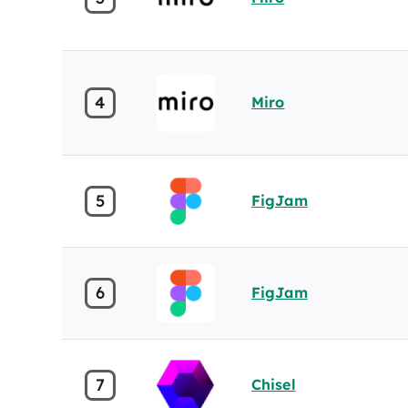
4
Miro
5
FigJam
6
FigJam
7
Chisel