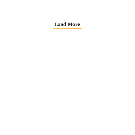
Erkennen von Gewinnerideen, die Ausrichtung…
Load More