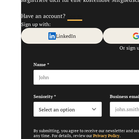
Have an account?
Log In
Sign up with:
LinkedIn
Or sign 
Name
*
First name
Seniority
*
Business emai
By submitting, you agree to receive our newsletter and oc
any time. For details, review our
Privacy Policy
.