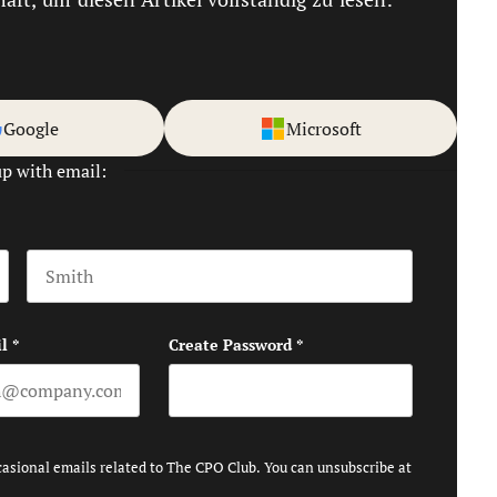
Google
Microsoft
up with email:
Last name
l
*
Create Password
*
casional emails related to The CPO Club. You can unsubscribe at