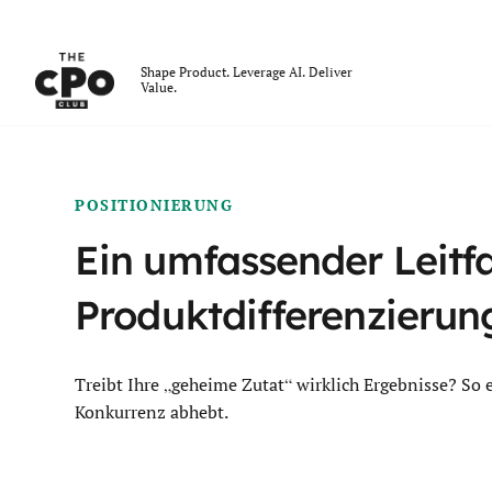
Der CPO-Club
Shape Product. Leverage AI. Deliver
Value.
Skip to main content
POSITIONIERUNG
Ein umfassender Leitf
Produktdifferenzierun
Treibt Ihre „geheime Zutat“ wirklich Ergebnisse? So e
Konkurrenz abhebt.