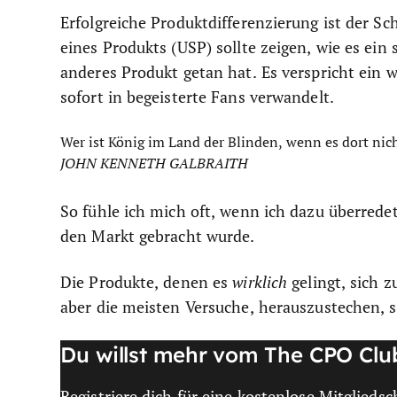
Erfolgreiche Produktdifferenzierung ist der Sc
eines Produkts (USP) sollte zeigen, wie es ein 
anderes Produkt getan hat. Es verspricht ein 
sofort in begeisterte Fans verwandelt.
Wer ist König im Land der Blinden, wenn es dort nic
JOHN KENNETH GALBRAITH
So fühle ich mich oft, wenn ich dazu überrede
den Markt gebracht wurde.
Die Produkte, denen es
wirklich
gelingt, sich z
aber die meisten Versuche, herauszustechen, 
Du willst mehr vom The CPO Clu
Registriere dich für eine kostenlose Mitgliedsc