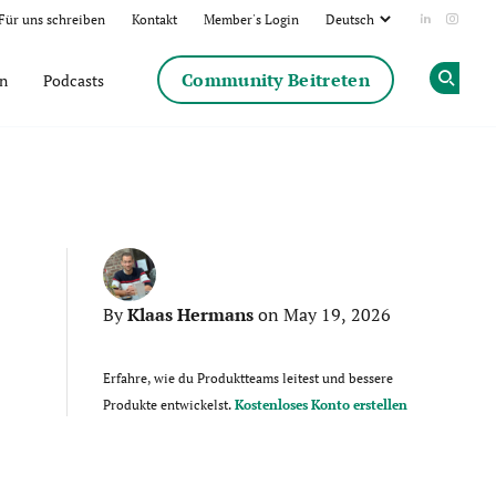
Für uns schreiben
Kontakt
Member's Login
Add us on
Follow
Community Beitreten
en
Podcasts
Op
Klaas Hermans
By
on May 19, 2026
Erfahre, wie du Produktteams leitest und bessere
Produkte entwickelst.
Kostenloses Konto erstellen