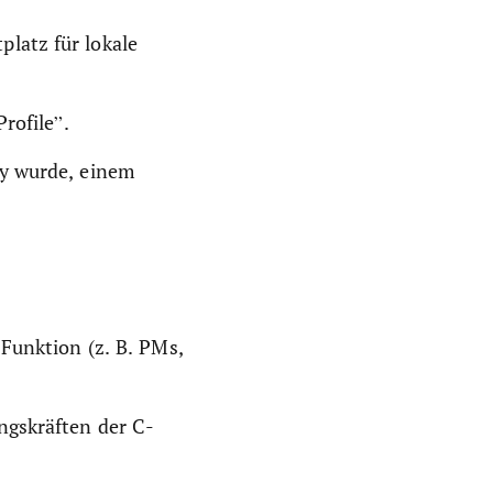
latz für lokale
rofile”.
zy wurde, einem
 Funktion (z. B. PMs,
ngskräften der C-