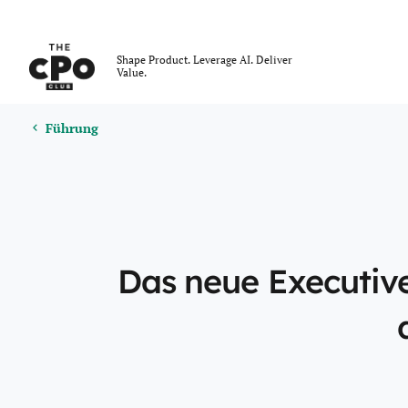
Der CPO-Club
Shape Product. Leverage AI. Deliver
Value.
Führung
Skip to main content
Führung
Das neue Executive