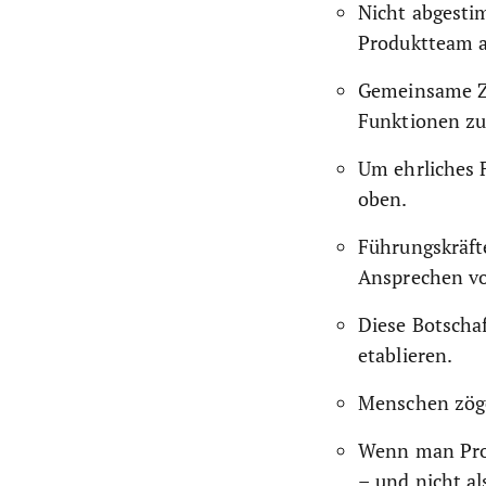
Nicht abgestim
Produktteam ab
Gemeinsame Zi
Funktionen zu
Um ehrliches F
oben.
Führungskräfte
Ansprechen vo
Diese Botschaf
etablieren.
Menschen zöger
Wenn man Pro
– und nicht al