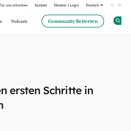
Für uns schreiben
Kontakt
Member's Login
Add us on
Follow
Community Beitreten
en
Podcasts
Op
Share
 ersten Schritte in
n
k
dIn