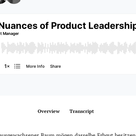
Overview
Transcript
 ausgewachsener Baum mögen dasselbe Erbgut besitzen,