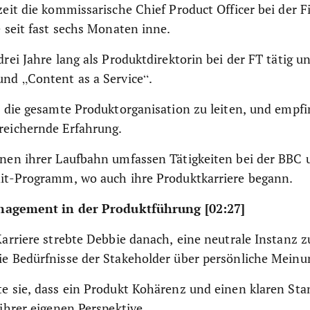
zeit die kommissarische Chief Product Officer bei der 
e seit fast sechs Monaten inne.
drei Jahre lang als Produktdirektorin bei der FT tätig u
und „Content as a Service“.
, die gesamte Produktorganisation zu leiten, und empfin
reichernde Erfahrung.
onen ihrer Laufbahn umfassen Tätigkeiten bei der BBC 
dit-Programm, wo auch ihre Produktkarriere begann.
agement in der Produktführung [02:27]
Karriere strebte Debbie danach, eine neutrale Instanz zu
ie Bedürfnisse der Stakeholder über persönliche Meinu
te sie, dass ein Produkt Kohärenz und einen klaren St
 ihrer eigenen Perspektive.