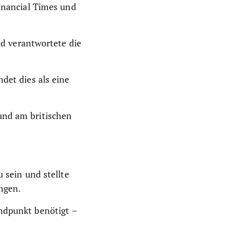
Financial Times und
nd verantwortete die
det dies als eine
und am britischen
 sein und stellte
ngen.
andpunkt benötigt –