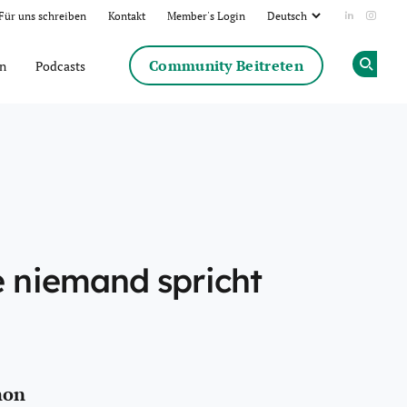
Für uns schreiben
Kontakt
Member's Login
Add us on
Follow
Community Beitreten
en
Podcasts
Op
Share
e niemand spricht
k
dIn
hon