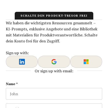
SCHALTE DEN PRODUKT-TRESOR FREI
Wir haben die wichtigsten Ressourcen gesammelt –
KI-Prompts, exklusive Angebote und eine Bibliothek
mit Materialien für Produktverantwortliche. Schalte
dein Konto frei für den Zugriff.
Sign up with:
Or sign up with email:
URL
Name
*
First name
This field is for validation purposes and should be lef