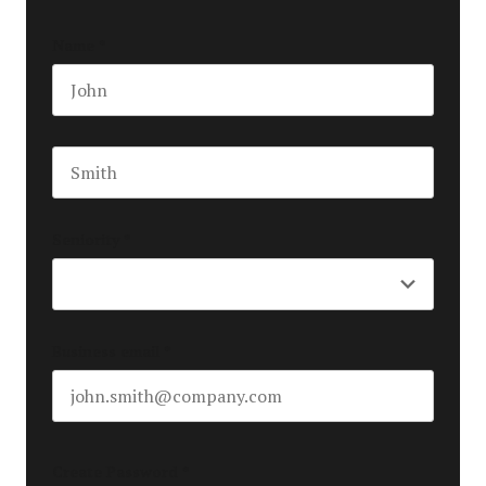
Name
*
First name
Last name
Seniority
*
Business email
*
Create Password
*