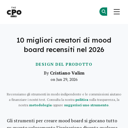
Il Club dei CPO
Un
Un
Skip to main content
10 migliori creatori di mood
board recensiti nel 2026
DESIGN DEL PRODOTTO
Cristiano Valim
By
on Jun 29, 2026
Recensiamo gli strumenti in modo indipendente e le commissioni aiutano
a finanziare i nostri test. Consulta la nostra
politica
sulla trasparenza, la
nostra
metodologia
oppure
suggerisci uno strumento
.
Gli strumenti per creare mood board si giocano tutto
su quanto velocemente l’ispirazione diventa qualcosa