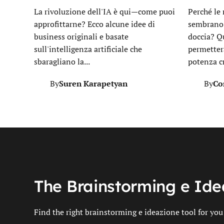
La rivoluzione dell'IA è qui—come puoi
Perché le 
approfittarne? Ecco alcune idee di
sembrano 
business originali e basate
doccia? Qu
sull'intelligenza artificiale che
permetter
sbaragliano la...
potenza c
Suren Karapetyan
Co
By
By
The Brainstorming e Ide
Find the right brainstorming e ideazione tool for you