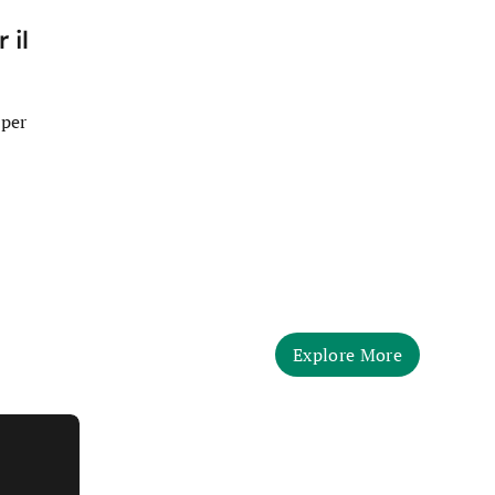
 il
 per
Explore More