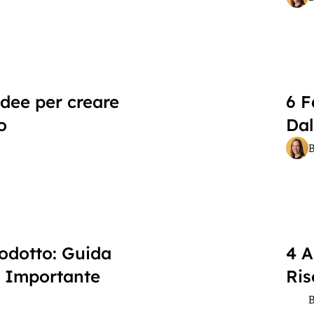
idee per creare
6 F
o
Dal
odotto: Guida
4 A
è Importante
Ris