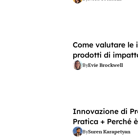
Come valutare le 
prodotti di impatt
Evie Brockwell
By
Innovazione di Pr
Pratica + Perché 
Suren Karapetyan
By