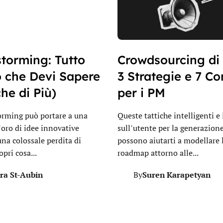
storming: Tutto
Crowdsourcing di 
o che Devi Sapere
3 Strategie e 7 Co
he di Più)
per i PM
torming può portare a una
Queste tattiche intelligenti e
’oro di idee innovative
sull’utente per la generazione
na colossale perdita di
possono aiutarti a modellare 
pri cosa...
roadmap attorno alle...
ra St-Aubin
Suren Karapetyan
By