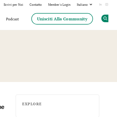
Scrivi per Noi
Contatto
Member's Login
Add us on
Follow
Unisciti Alla Community
Podcast
Op
EXPLORE
ne