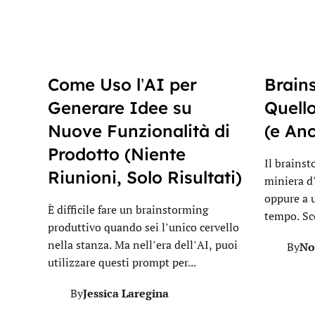
Come Uso l’AI per
Brain
Generare Idee su
Quell
Nuove Funzionalità di
(e Anc
Prodotto (Niente
Il brains
Riunioni, Solo Risultati)
miniera d
oppure a u
È difficile fare un brainstorming
tempo. Sco
produttivo quando sei l’unico cervello
nella stanza. Ma nell’era dell’AI, puoi
No
By
utilizzare questi prompt per...
Jessica Laregina
By