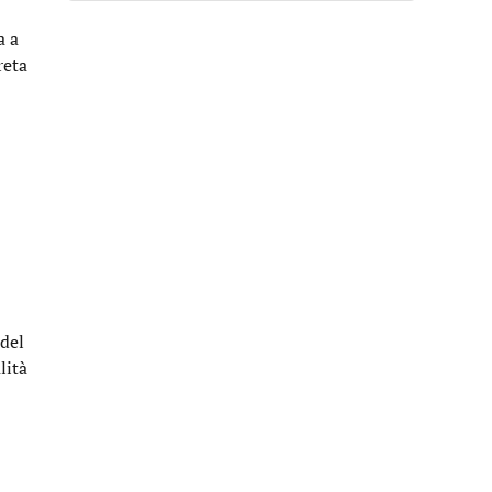
a a
reta
del
lità