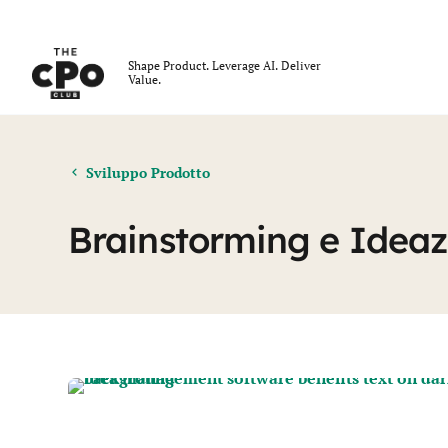
Il Club dei CPO
Shape Product. Leverage AI. Deliver
Value.
Skip to main content
Sviluppo Prodotto
Brainstorming e Ideaz