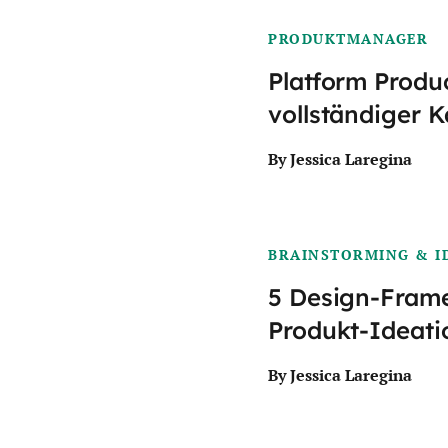
PRODUKTMANAGER
Platform Produ
vollständiger K
By Jessica Laregina
BRAINSTORMING & I
5 Design-Fram
Produkt-Ideat
By Jessica Laregina