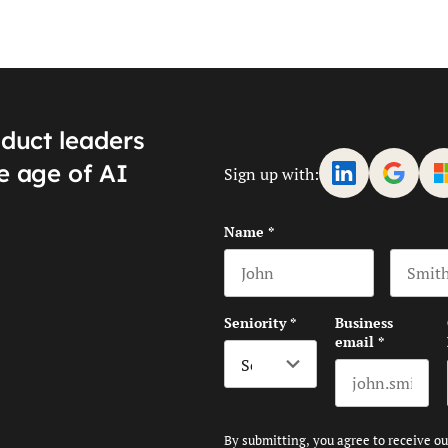
oduct leaders
e age of AI
Sign up with:
Name
*
First name
Last na
Seniority
*
Business
email
*
By submitting, you agree to receive o