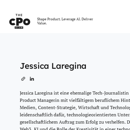
Der CPO-Club
Shape Product. Leverage AI. Deliver
Value.
Skip to main content
Jessica Laregina
Jessica Laregina ist eine ehemalige Tech-Journalistin
Product Managerin mit vielfältigem beruflichem Hin
Medien, Content-Strategie, Wirtschaft und Technologi
leidenschaftlich dafür, technologieorientierten Unt
gesellschaftlichem Auftrag zum Erfolg zu verhelfen. D
Web3, KI und die Rolle der Kreativität in einer tech