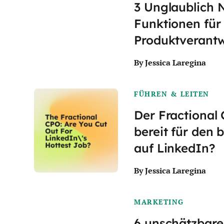
3 Unglaublich 
Funktionen für
Produktverantw
By Jessica Laregina
FÜHREN & LEITEN
Der Fractional 
bereit für den 
auf LinkedIn?
By Jessica Laregina
MARKETING
6 unschätzbare