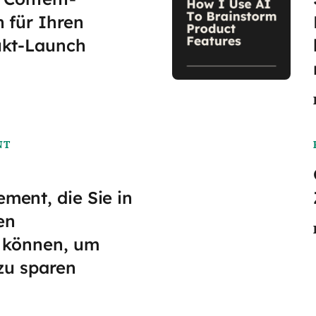
 für Ihren
ukt-Launch
NT
ent, die Sie in
en
 können, um
zu sparen