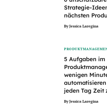
Strategie-Ideen
nächsten Prod
By Jessica Laregina
PRODUKTMANAGEME
5 Aufgaben im
Produktmanagem
wenigen Minut
automatisieren
jeden Tag Zeit 
By Jessica Laregina