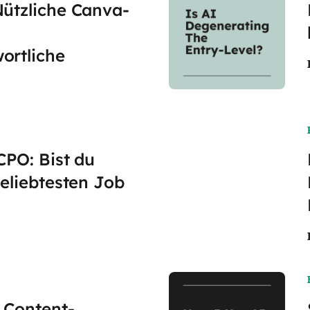
Nützliche Canva-
ortliche
CPO: Bist du
beliebtesten Job
 Content-