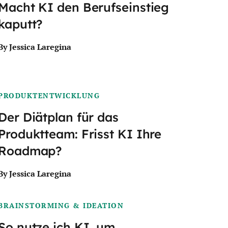
Macht KI den Berufseinstieg
kaputt?
By Jessica Laregina
PRODUKTENTWICKLUNG
Der Diätplan für das
Produktteam: Frisst KI Ihre
Roadmap?
By Jessica Laregina
BRAINSTORMING & IDEATION
So nutze ich KI, um