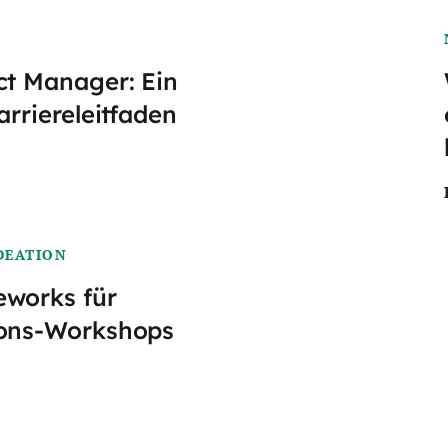
ct Manager: Ein
arriereleitfaden
DEATION
eworks für
ions-Workshops