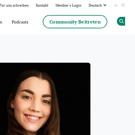
Für uns schreiben
Kontakt
Member's Login
Add us on
Follow
Community Beitreten
en
Podcasts
Op