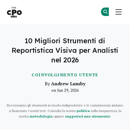
Il Club dei CPO
Un
Un
Skip to main content
10 Migliori Strumenti di
Reportistica Visiva per Analisti
nel 2026
COINVOLGIMENTO UTENTE
Andrew Lumby
By
on Jun 29, 2026
Recensiamo gli strumenti in modo indipendente e le commissioni aiutano
a finanziare i nostri test. Consulta la nostra
politica
sulla trasparenza, la
nostra
metodologia
oppure
suggerisci uno strumento
.