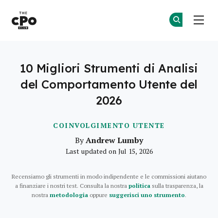
Il Club dei CPO
Un
Un
Skip to main content
10 Migliori Strumenti di Analisi
del Comportamento Utente del
2026
COINVOLGIMENTO UTENTE
Andrew Lumby
By
Last updated on Jul 15, 2026
Recensiamo gli strumenti in modo indipendente e le commissioni aiutano
a finanziare i nostri test. Consulta la nostra
politica
sulla trasparenza, la
nostra
metodologia
oppure
suggerisci uno strumento
.