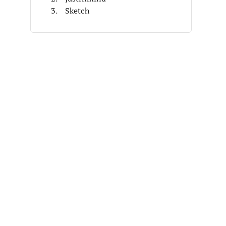
Sketch
Axure RP
draw.io
Gliffy
Wireframe.cc
Pencil Project
Cacoo
FluidUI
Weitere Balsamiq-Alternativen
Ähnliche Reviews
Auswahlkriterien
Warum nach einer Balsamiq-
Alternative suchen?
Funktionen