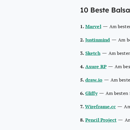
10 Beste Balsa
—
1.
Marvel
Am besten
—
2.
Justinmind
Am be
—
3.
Sketch
Am besten
—
4.
Axure RP
Am bes
—
5.
draw.io
Am beste
—
6.
Gliffy
Am besten f
—
7.
Wireframe.cc
Am
—
8.
Pencil Project
Am