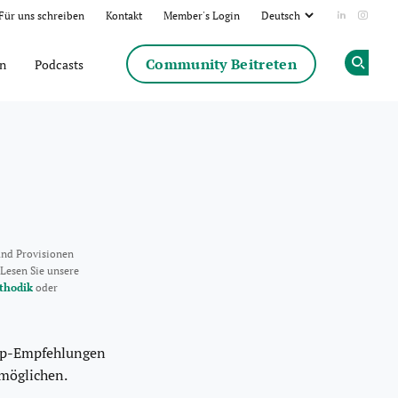
Für uns schreiben
Kontakt
Member's Login
Add us on
Follow
Community Beitreten
en
Podcasts
Op
und Provisionen
 Lesen Sie unsere
thodik
oder
Top-Empfehlungen
rmöglichen.