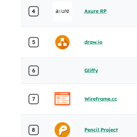
4
Axure RP
5
draw.io
6
Gliffy
7
Wireframe.cc
8
Pencil Project