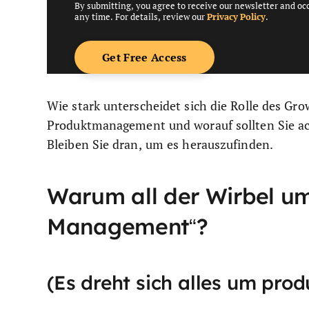
By submitting, you agree to receive our newsletter and oc
any time. For details, review our
Privacy Policy
.
Wie stark unterscheidet sich die Rolle des Gr
Produktmanagement und worauf sollten Sie ach
Bleiben Sie dran, um es herauszufinden.
Warum all der Wirbel u
Management“?
(Es dreht sich alles um pro