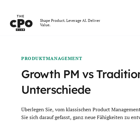
Der CPO-Club
Shape Product. Leverage AI. Deliver
Value.
Skip to main content
PRODUKTMANAGEMENT
Growth PM vs Tradition
Unterschiede
Überlegen Sie, vom klassischen Product Managemen
Sie sich darauf gefasst, ganz neue Fähigkeiten zu ent