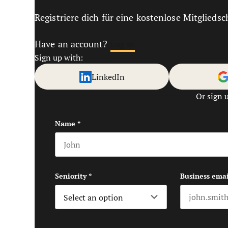
Registriere dich für eine kostenlose Mitgliedsc
Have an account?
Log In
Sign up with:
LinkedIn
Or sign 
Name
*
First name
Seniority
*
Business emai