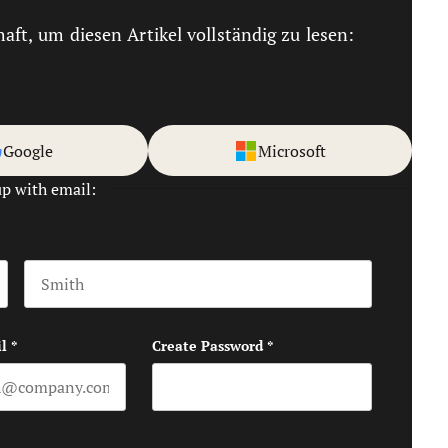
haft, um diesen Artikel vollständig zu lesen:
Google
Microsoft
up with email:
Last name
l
*
Create Password
*