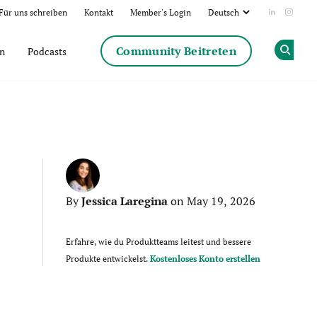
Für uns schreiben
Kontakt
Member's Login
Add us on
Follow
Community Beitreten
en
Podcasts
Op
Jessica Laregina
By
on May 19, 2026
Erfahre, wie du Produktteams leitest und bessere
Produkte entwickelst.
Kostenloses Konto erstellen