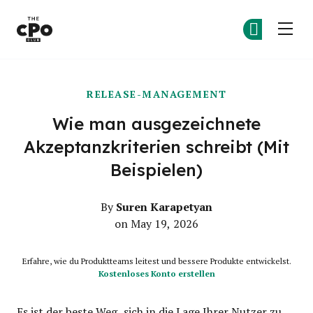
Der CPO-Club
Co
Co
Skip to main content
RELEASE-MANAGEMENT
Wie man ausgezeichnete
Akzeptanzkriterien schreibt (Mit
Beispielen)
Suren Karapetyan
By
on May 19, 2026
Erfahre, wie du Produktteams leitest und bessere Produkte entwickelst.
Kostenloses Konto erstellen
Es ist der beste Weg, sich in die Lage Ihrer Nutzer zu