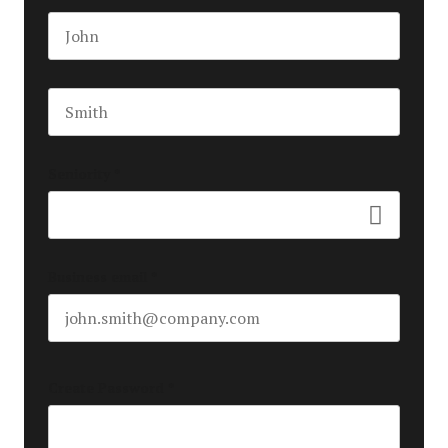
First name
Last name
Seniority
*
Business email
*
Create Password
*