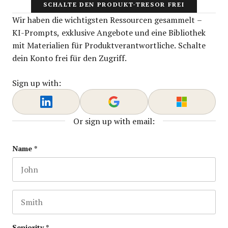
SCHALTE DEN PRODUKT-TRESOR FREI
Wir haben die wichtigsten Ressourcen gesammelt –
KI-Prompts, exklusive Angebote und eine Bibliothek
mit Materialien für Produktverantwortliche. Schalte
dein Konto frei für den Zugriff.
Sign up with:
Or sign up with email:
X/Twitter
Name
*
First name
This field is for validation purposes and should be lef
Last name
Seniority
*