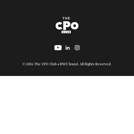
Follow us on YouTube
Add us on LinkedIn
Follow us on Insta
Opens new window
© 2026 The CPO Club a
BWZ
brand. All Rights Reserved.