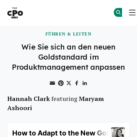
Der CPO-Club
Skip to main content
FÜHREN & LEITEN
Wie Sie sich an den neuen
Goldstandard im
Produktmanagement anpassen
Share through Email
Print this page
Share on Pinterest
Share on Twitter
Share on Faceboo
Share on Linke
Hannah Clark
Maryam
featuring
Ashoori