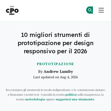
Il Club dei CPO
Un
Un
Skip to main content
10 migliori strumenti di
prototipazione per design
responsivo per il 2026
PROTOTIPAZIONE
Andrew Lumby
By
Last updated on Aug 4, 2026
Recensiamo gli strumenti in modo indipendente e le commissioni aiutano
a finanziare i nostri test. Consulta la nostra
politica
sulla trasparenza, la
nostra
metodologia
oppure
suggerisci uno strumento
.