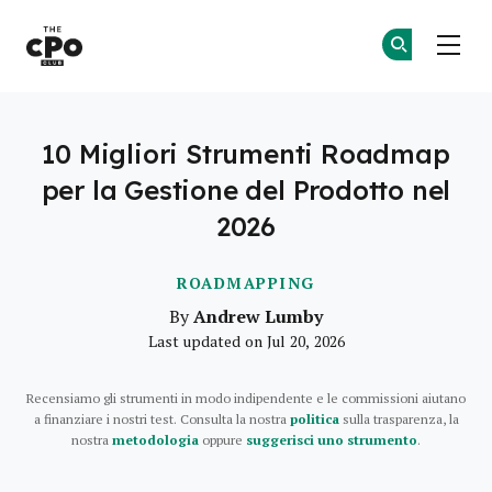
Il Club dei CPO
Un
Un
Skip to main content
10 Migliori Strumenti Roadmap
per la Gestione del Prodotto nel
2026
ROADMAPPING
Andrew Lumby
By
Last updated on Jul 20, 2026
Recensiamo gli strumenti in modo indipendente e le commissioni aiutano
a finanziare i nostri test. Consulta la nostra
politica
sulla trasparenza, la
nostra
metodologia
oppure
suggerisci uno strumento
.