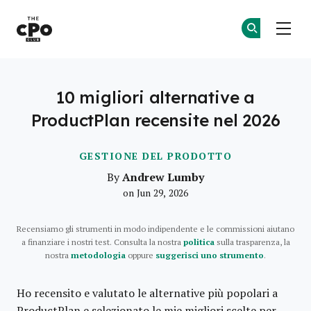
Il Club dei CPO
Un
Un
Skip to main content
10 migliori alternative a
ProductPlan recensite nel 2026
GESTIONE DEL PRODOTTO
Andrew Lumby
By
on Jun 29, 2026
Recensiamo gli strumenti in modo indipendente e le commissioni aiutano
a finanziare i nostri test. Consulta la nostra
politica
sulla trasparenza, la
nostra
metodologia
oppure
suggerisci uno strumento
.
Ho recensito e valutato le alternative più popolari a
ProductPlan e selezionato le mie migliori scelte per