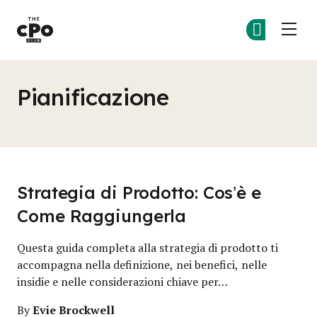
Il Club dei CPO
Un
Un
Skip to main content
Pianificazione
Strategia di Prodotto: Cos’è e
Come Raggiungerla
Questa guida completa alla strategia di prodotto ti
accompagna nella definizione, nei benefici, nelle
insidie e nelle considerazioni chiave per…
Evie Brockwell
By