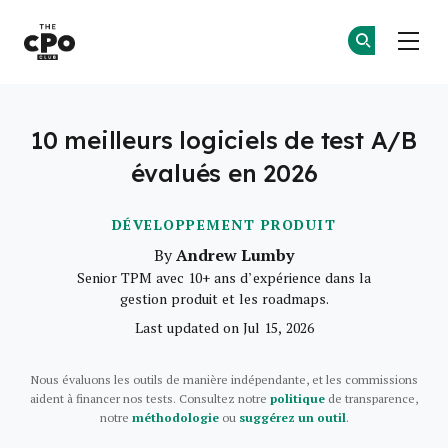
Le club des CPO
Re
Re
Skip to main content
10 meilleurs logiciels de test A/B
évalués en 2026
DÉVELOPPEMENT PRODUIT
Andrew Lumby
By
Senior TPM avec 10+ ans d’expérience dans la
gestion produit et les roadmaps.
Last updated on Jul 15, 2026
Nous évaluons les outils de manière indépendante, et les commissions
aident à financer nos tests. Consultez notre
politique
de transparence,
notre
méthodologie
ou
suggérez un outil
.