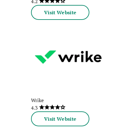
4.2
Visit Website
Wrike
4.3
Visit Website