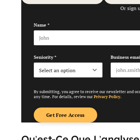
Or sign 
Name
*
First name
Seniority
*
Business emai
By submitting, you agree to receive our newsletter and oc
any time. For details, review our
Privacy Policy
.
Qu’est-Ce Que L’analyse