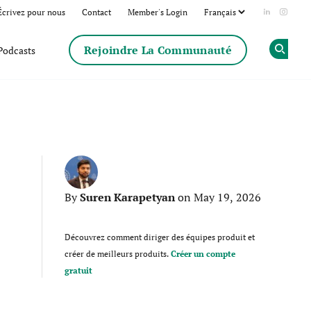
Écrivez pour nous
Contact
Member's Login
Add us on
Follow
Rejoindre La Communauté
Podcasts
Op
Suren Karapetyan
By
on May 19, 2026
Découvrez comment diriger des équipes produit et
créer de meilleurs produits.
Créer un compte
gratuit