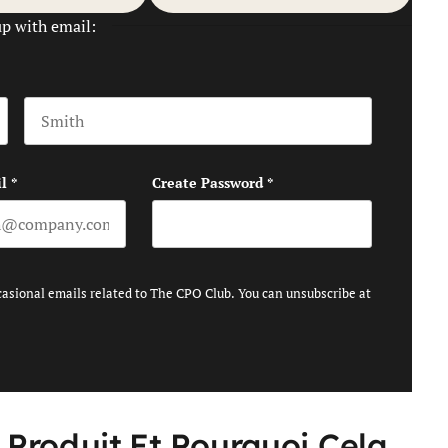
up with email:
Last name
l
*
Create Password
*
casional emails related to The CPO Club. You can unsubscribe at
 Produit Et Pourquoi Cela