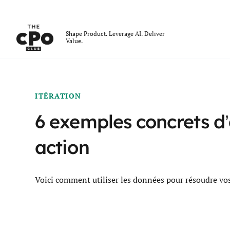
Le club des CPO
Shape Product. Leverage AI. Deliver
Value.
Skip to main content
ITÉRATION
6 exemples concrets d’
action
Voici comment utiliser les données pour résoudre vo