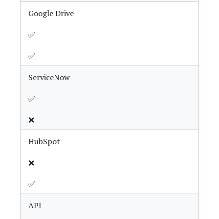
Google Drive
✅
✅
ServiceNow
✅
❌
HubSpot
❌
✅
API