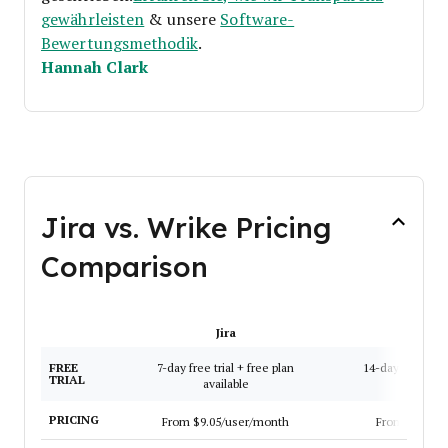
gewährleisten
& unsere
Software-
Bewertungsmethodik
.
Hannah Clark
Jira vs. Wrike Pricing
Comparison
Jira
Wrik
FREE
7-day free trial + free plan
14-day free trial
TRIAL
available
availab
PRICING
From $9.05/user/month
From $10/us