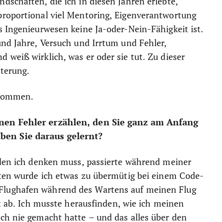
dschaften, die ich in diesen Jahren erlebte,
proportional viel Mentoring, Eigenverantwortung
s Ingenieurwesen keine Ja-oder-Nein-Fähigkeit ist.
und Jahre, Versuch und Irrtum und Fehler,
 weiß wirklich, was er oder sie tut. Zu dieser
hterung.
rnommen.
inen Fehler erzählen, den Sie ganz am Anfang
ben Sie daraus gelernt?
 den ich denken muss, passierte während meiner
aten wurde ich etwas zu übermütig bei einem Code-
Flughafen während des Wartens auf meinen Flug
rt ab. Ich musste herausfinden, wie ich meinen
ch nie gemacht hatte – und das alles über den