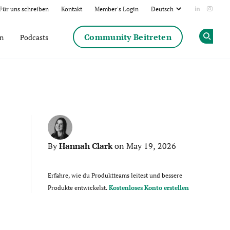
Für uns schreiben
Kontakt
Member's Login
Add us on
Follow
Community Beitreten
en
Podcasts
Op
Hannah Clark
By
on May 19, 2026
Erfahre, wie du Produktteams leitest und bessere
Produkte entwickelst.
Kostenloses Konto erstellen