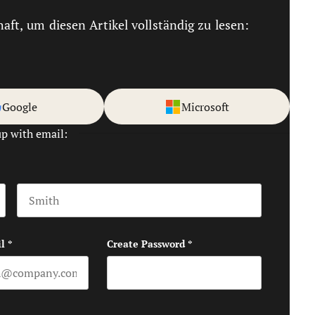
haft, um diesen Artikel vollständig zu lesen:
Google
Microsoft
up with email:
Last name
l
*
Create Password
*