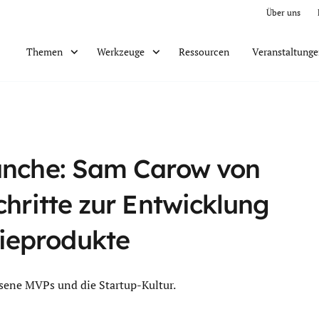
Über uns
Ressourcen
Veranstaltung
Themen
Werkzeuge
ranche: Sam Carow von
chritte zur Entwicklung
gieprodukte
ssene MVPs und die Startup-Kultur.