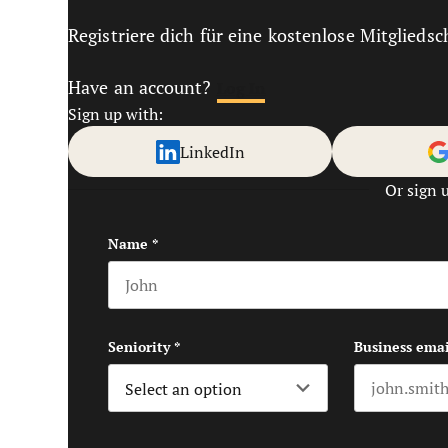
Registriere dich für eine kostenlose Mitgliedsc
Have an account?
Log In
Sign up with:
LinkedIn
Or sign 
Name
*
First name
Seniority
*
Business emai