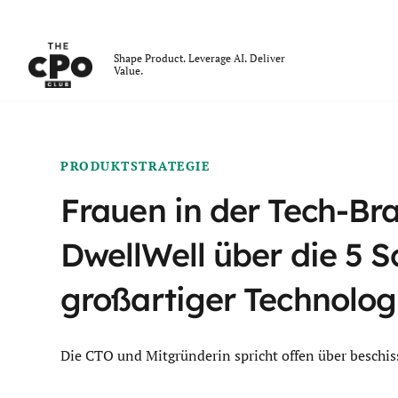
Der CPO-Club
Shape Product. Leverage AI. Deliver
Value.
Skip to main content
PRODUKTSTRATEGIE
Frauen in der Tech-B
DwellWell über die 5 S
großartiger Technolo
Die CTO und Mitgründerin spricht offen über beschi