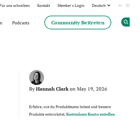
Für uns schreiben
Kontakt
Member's Login
Add us on
Follow
Community Beitreten
en
Podcasts
Op
Hannah Clark
By
on May 19, 2026
Erfahre, wie du Produktteams leitest und bessere
Produkte entwickelst.
Kostenloses Konto erstellen