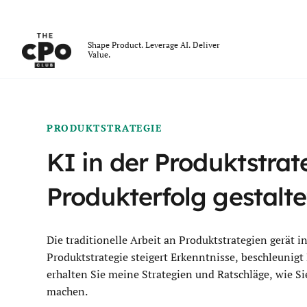
Der CPO-Club
Shape Product. Leverage AI. Deliver
Value.
Skip to main content
PRODUKTSTRATEGIE
KI in der Produktstrat
Produkterfolg gestalte
Die traditionelle Arbeit an Produktstrategien gerät in
Produktstrategie steigert Erkenntnisse, beschleunig
erhalten Sie meine Strategien und Ratschläge, wie Si
machen.