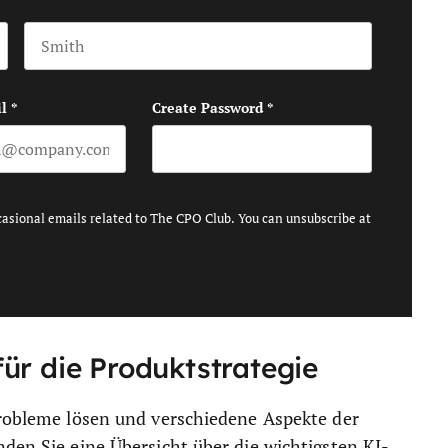
Last name
l
*
Create Password
*
casional emails related to The CPO Club. You can unsubscribe at
ür die Produktstrategie
Probleme lösen und verschiedene Aspekte der
nden Sie eine Übersicht über die wichtigsten KI-