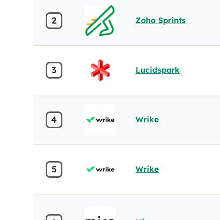
2
Zoho Sprints
3
Lucidspark
4
Wrike
5
Wrike