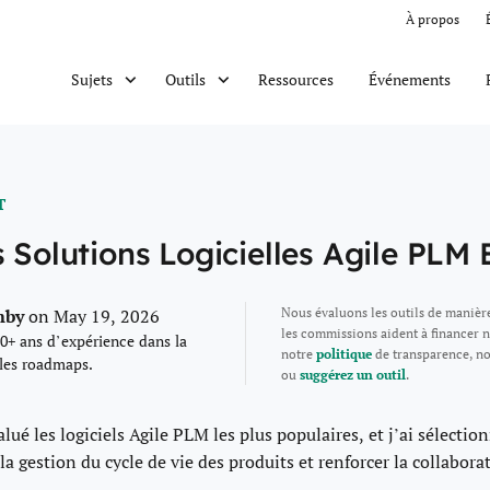
À propos
Ressources
Événements
Sujets
Outils
T
s Solutions Logicielles Agile PLM
mby
Nous évaluons les outils de manièr
on May 19, 2026
les commissions aident à financer n
0+ ans d’expérience dans la
notre
politique
de transparence, n
 les roadmaps.
ou
suggérez un outil
.
alué les logiciels Agile PLM les plus populaires, et j’ai sélectio
 la gestion du cycle de vie des produits et renforcer la collabora