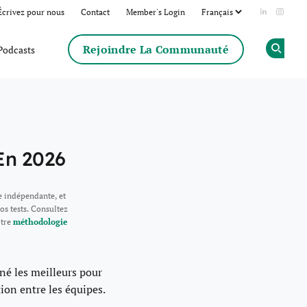
Écrivez pour nous
Contact
Member's Login
Add us on
Follow
Rejoindre La Communauté
Podcasts
Op
 En 2026
e indépendante, et
os tests. Consultez
otre
méthodologie
nné les meilleurs pour
tion entre les équipes.