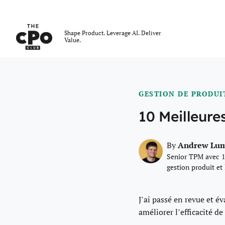
Le club des CPO
Shape Product. Leverage AI. Deliver
Value.
Skip to main content
GESTION DE PRODUI
10 Meilleure
Andrew Lu
By
Senior TPM avec 1
gestion produit et
J’ai passé en revue et év
améliorer l’efficacité de