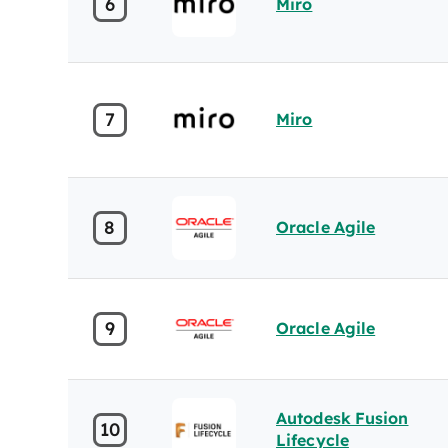
6
Miro
7
Miro
8
Oracle Agile
9
Oracle Agile
Autodesk Fusion
10
Lifecycle