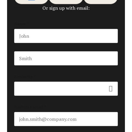
Or sign up with email:
Name
*
First name
Last name
Seniority
*
Business email
*