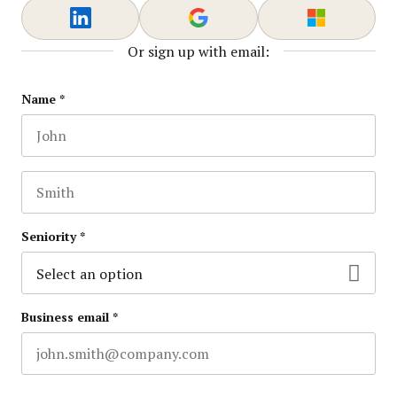
Or sign up with email:
Email
Name
*
First name
This field is for validation purposes and should be lef
Last name
Seniority
*
Business email
*