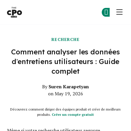
Le club des CPO
Re
Re
Skip to main content
RECHERCHE
Comment analyser les données
d’entretiens utilisateurs : Guide
complet
Suren Karapetyan
By
on May 19, 2026
Découvrez comment diriger des équipes produit et créer de meilleurs
produits.
Créer un compte gratuit
Même si votre recherche utilisateur regorge