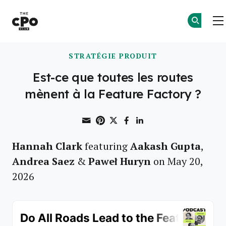
Le club des CPO
Skip to main content
STRATÉGIE PRODUIT
Est-ce que toutes les routes
mènent à la Feature Factory ?
Share through Email
Print this page
Share on Pinterest
Share on Twitter
Share on Faceboo
Share on Linke
Hannah Clark
Aakash Gupta
featuring
,
Andrea Saez
Paweł Huryn
&
on May 20,
2026