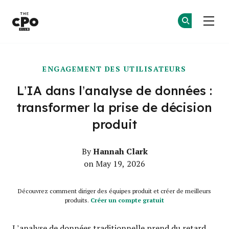
Le club des CPO
Re
Re
Skip to main content
ENGAGEMENT DES UTILISATEURS
L’IA dans l’analyse de données :
transformer la prise de décision
produit
Hannah Clark
By
on May 19, 2026
Découvrez comment diriger des équipes produit et créer de meilleurs
produits.
Créer un compte gratuit
L’analyse de données traditionnelle prend du retard.