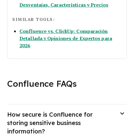
Opens new
Desventajas, Características y Precios
SIMILAR TOOLS:
Confluence vs. ClickUp: Comparación
Detallada y Opiniones de Expertos para
Opens new window
2026
Confluence FAQs
How secure is Confluence for
storing sensitive business
information?