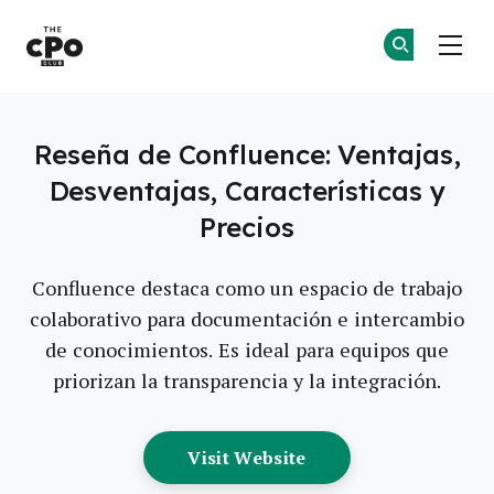
El Club CPO
Ún
Ún
Skip to main content
Reseña de Confluence: Ventajas,
Desventajas, Características y
Precios
Confluence destaca como un espacio de trabajo
colaborativo para documentación e intercambio
de conocimientos. Es ideal para equipos que
priorizan la transparencia y la integración.
Opens New Window
Visit Website