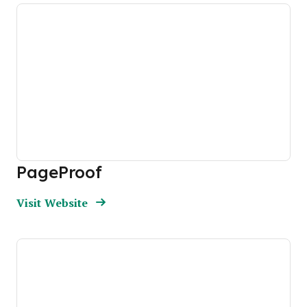
PageProof
Opens new window
Opens New Window
Visit Website