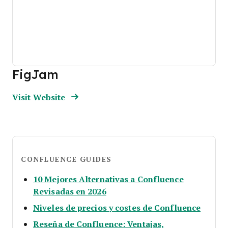
FigJam
Opens new window
Opens New Window
Visit Website
CONFLUENCE GUIDES
10 Mejores Alternativas a Confluence
Opens new window
Revisadas en 2026
Opens
Niveles de precios y costes de Confluence
Reseña de Confluence: Ventajas,