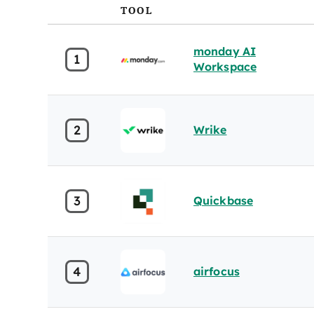
TOOL
monday AI
1
Workspace
2
Wrike
3
Quickbase
4
airfocus