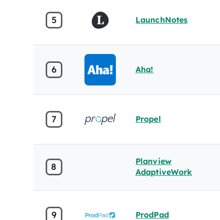
5
LaunchNotes
6
Aha!
7
Propel
Planview
8
AdaptiveWork
9
ProdPad