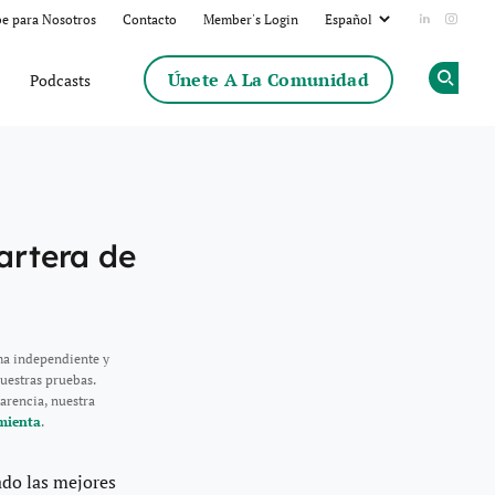
be para Nosotros
Contacto
Member's Login
Add us on
Follow
Únete A La Comunidad
Podcasts
Op
artera de
ma independiente y
uestras pruebas.
arencia, nuestra
mienta
.
ado las mejores