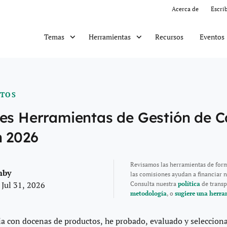
Acerca de
Escri
Recursos
Eventos
Temas
Herramientas
CTOS
es Herramientas de Gestión de C
n 2026
Revisamos las herramientas de for
mby
las comisiones ayudan a financiar n
 Jul 31, 2026
Consulta nuestra
política
de transp
metodología
, o
sugiere una herra
a con docenas de productos, he probado, evaluado y seleccion