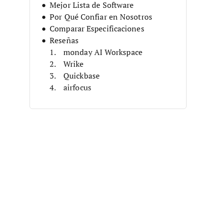
Mejor Lista de Software
Por Qué Confiar en Nosotros
Comparar Especificaciones
Reseñas
monday AI Workspace
Wrike
Quickbase
airfocus
LaunchNotes
Aha!
Propel
Planview AdaptiveWork
ProdPad
Planview Enterprise One
Otras Herramientas de Gestión de
Cartera de Productos
Software Relacionado de Gestión
de Productos
Criterios de Selección