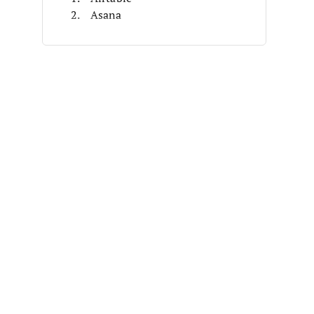
Asana
Trello
Productboard
Aha!
ProdPad
Roadmunk
Supahub
Favro
Jira
Otras Alternativas a ProductPlan
Reseñas Relacionadas
Criterios de Selección
Características
¿Qué Sigue?