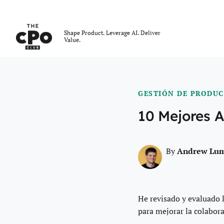
El Club CPO
Shape Product. Leverage AI. Deliver
Value.
Skip to main content
GESTIÓN DE PRODU
10 Mejores A
Andrew Lu
By
He revisado y evaluado 
para mejorar la colabora