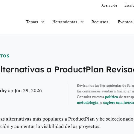
Acerca de
Escri
Recursos
Eventos
Temas
Herramientas
CTOS
lternativas a ProductPlan Revis
Revisamos las herramientas de for
mby
on Jun 29, 2026
las comisiones ayudan a financiar n
Consulta nuestra
política
de transp
metodología
, o
sugiere una herra
las alternativas más populares a ProductPlan y he seleccionad
ción y aumentar la visibilidad de los proyectos.