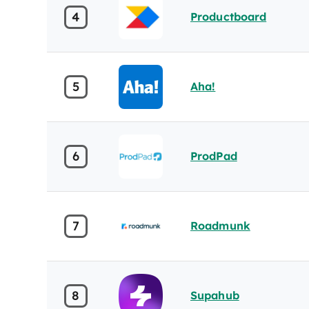
4
Productboard
5
Aha!
6
ProdPad
7
Roadmunk
8
Supahub