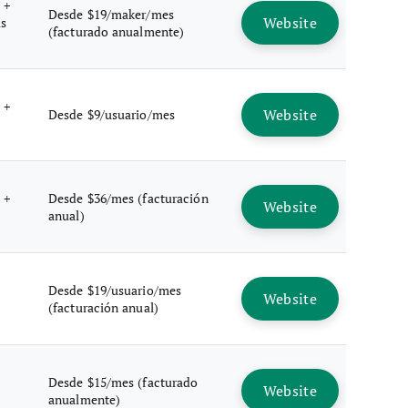
 +
Desde $19/maker/mes
Website
is
(facturado anualmente)
 +
Website
Desde $9/usuario/mes
 +
Desde $36/mes (facturación
Website
anual)
Desde $19/usuario/mes
Website
(facturación anual)
Desde $15/mes (facturado
Website
anualmente)