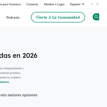
be para Nosotros
Contacto
Member's Login
Add us on
Follow
Únete A La Comunidad
Podcasts
Op
adas en 2026
ma independiente y
uestras pruebas.
arencia, nuestra
mienta
.
o mis mejores opciones