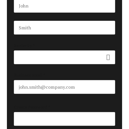
First name
Last name
Seniority
*
Business email
*
Create Password
*