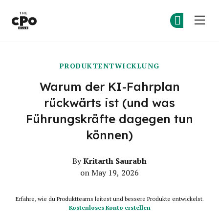
Der CPO-Club
Co
Co
Skip to main content
PRODUKTENTWICKLUNG
Warum der KI-Fahrplan
rückwärts ist (und was
Führungskräfte dagegen tun
können)
Kritarth Saurabh
By
on May 19, 2026
Erfahre, wie du Produktteams leitest und bessere Produkte entwickelst.
Kostenloses Konto erstellen