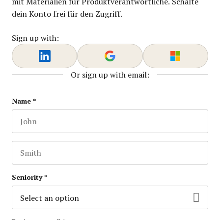
mit Materialien für Produktverantwortliche. Schalte
dein Konto frei für den Zugriff.
Sign up with:
Or sign up with email:
URL
Name
*
First name
This field is for validation purposes and should be lef
Last name
Seniority
*