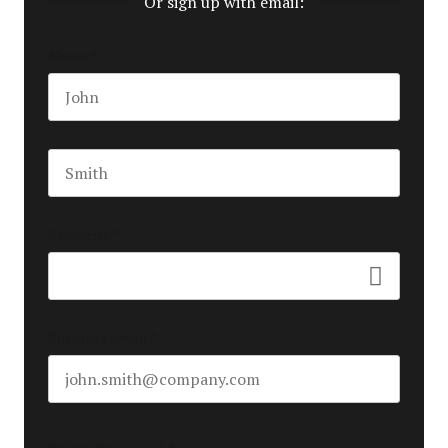
Or sign up with email:
Name
*
First name
Last name
Seniority
*
Business email
*