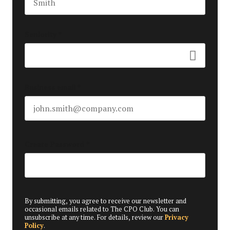
Last name
Seniority
*
Business email
*
Create Password
*
By submitting, you agree to receive our newsletter and
occasional emails related to The CPO Club. You can
unsubscribe at any time. For details, review our
Privacy
Policy
.