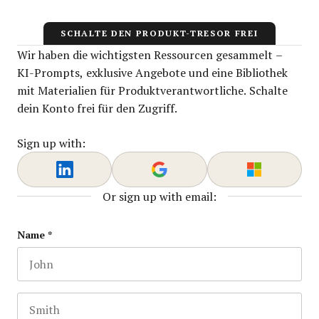
SCHALTE DEN PRODUKT-TRESOR FREI
Wir haben die wichtigsten Ressourcen gesammelt –
KI-Prompts, exklusive Angebote und eine Bibliothek
mit Materialien für Produktverantwortliche. Schalte
dein Konto frei für den Zugriff.
Sign up with:
Or sign up with email:
X/Twitter
Name
*
First name
This field is for validation purposes and should be lef