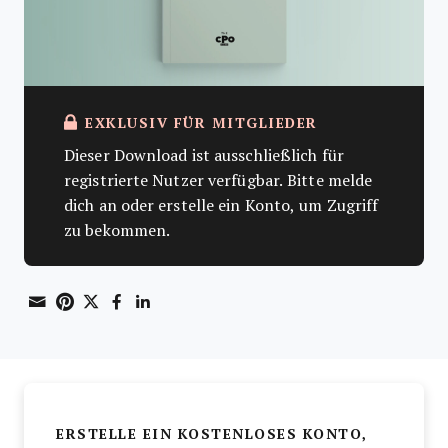
EXKLUSIV FÜR MITGLIEDER
Dieser Download ist ausschließlich für
registrierte Nutzer verfügbar. Bitte melde
dich an oder erstelle ein Konto, um Zugriff
zu bekommen.
Share through Email
Print this page
Share on Pinterest
Share on Twitter
Share on Facebook
Share on LinkedIn
ERSTELLE EIN KOSTENLOSES KONTO,