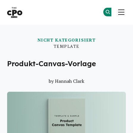
Der CPO-Club
Co
Co
Skip to main content
NICHT KATEGORISIERT
TEMPLATE
Produkt-Canvas-Vorlage
by
Hannah Clark