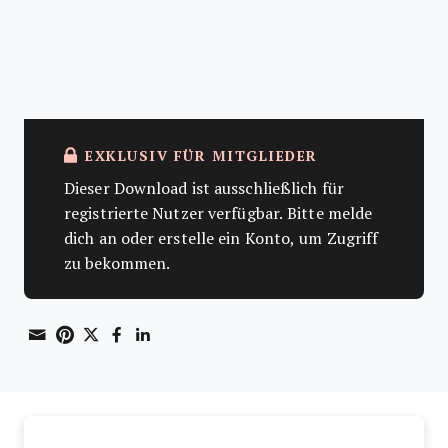
EXKLUSIV FÜR MITGLIEDER
Dieser Download ist ausschließlich für
registrierte Nutzer verfügbar. Bitte melde
dich an oder erstelle ein Konto, um Zugriff
zu bekommen.
Share through Email
Print this page
Share on Pinterest
Share on Twitter
Share on Facebook
Share on LinkedIn