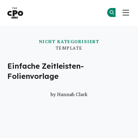
Der CPO-Club
Co
Co
Skip to main content
NICHT KATEGORISIERT
TEMPLATE
Einfache Zeitleisten-
Folienvorlage
by
Hannah Clark