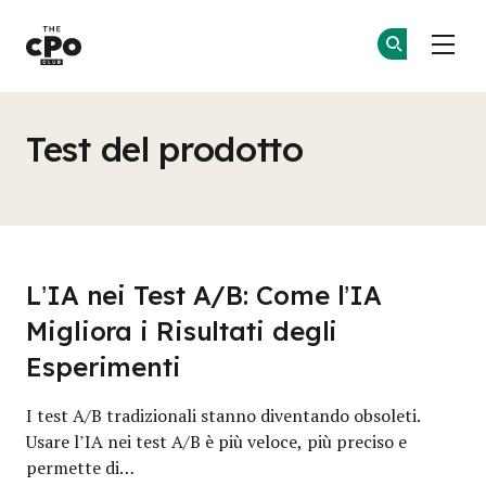
Il Club dei CPO
Un
Un
Skip to main content
Test del prodotto
L’IA nei Test A/B: Come l’IA
Migliora i Risultati degli
Esperimenti
I test A/B tradizionali stanno diventando obsoleti.
Usare l’IA nei test A/B è più veloce, più preciso e
permette di…