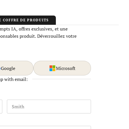
E COFFRE DE PRODUITS
pts IA, offres exclusives, et une
ponsables produit. Déverrouillez votre
Google
Microsoft
up with email:
Last name
 and should be left unchanged.