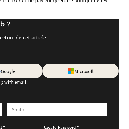
se frustrer et ne pas comprendre pourquoi elles
b ?
cture de cet article :
Google
Microsoft
up with email:
Last name
l
*
Create Password
*