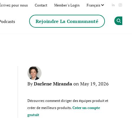
Écrivez pour nous
Contact
Member's Login
Add us on
Follow
Rejoindre La Communauté
Podcasts
Op
Darlene Miranda
By
on May 19, 2026
Découvrez comment diriger des équipes produit et
créer de meilleurs produits.
Créer un compte
gratuit