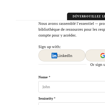
DÉVERROUILLEZ L
Nous avons rassemblé l’essentiel — prom
bibliothèque de ressources pour les res
compte pour y accéder.
Sign up with:
LinkedIn
Or sign 
URL
Name
*
First name
This field is for validation purposes
Seniority
*