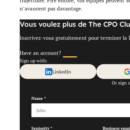
trajectoire. Pire encore, vos équipes peuvent 
n’avancent pas davantage.
Vous voulez plus de The CPO Clu
Inscrivez-vous gratuitement pour terminer la le
Have an account?
Log In
Sign up with:
LinkedIn
Or sign 
Name
*
First name
Seniority
*
Business emai