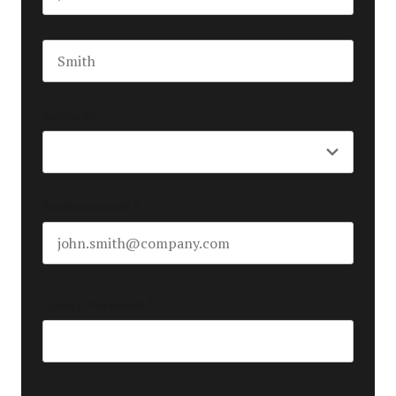
First name
Last name
Seniority
*
Business email
*
Create Password
*