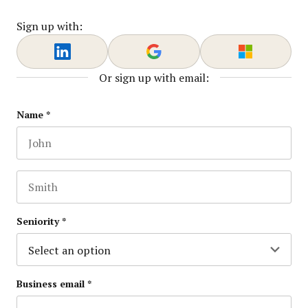
Sign up with:
Or sign up with email:
Email
Name
*
First name
This field is for validation purposes and should be lef
Last name
Seniority
*
Business email
*