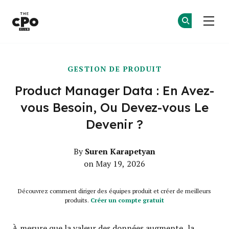
Le club des CPO
Re
Re
Skip to main content
GESTION DE PRODUIT
Product Manager Data : En Avez-
vous Besoin, Ou Devez-vous Le
Devenir ?
Suren Karapetyan
By
on May 19, 2026
Découvrez comment diriger des équipes produit et créer de meilleurs
produits.
Créer un compte gratuit
À mesure que la valeur des données augmente, la