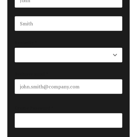
First name
Last name
Seniority
*
Business email
*
Create Password
*