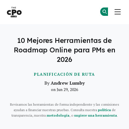
El Club CPO
Ún
Ún
Skip to main content
10 Mejores Herramientas de
Roadmap Online para PMs en
2026
PLANIFICACIÓN DE RUTA
Andrew Lumby
By
on Jun 29, 2026
Revisamos las herramientas de forma independiente y las comisiones
ayudan a financiar nuestras pruebas. Consulta nuestra
política
de
transparencia, nuestra
metodología
, o
sugiere una herramienta
.