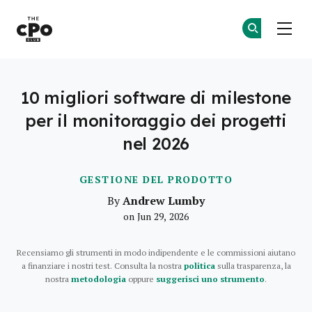
Il Club dei CPO
Un
Un
Skip to main content
10 migliori software di milestone
per il monitoraggio dei progetti
nel 2026
GESTIONE DEL PRODOTTO
Andrew Lumby
By
on Jun 29, 2026
Recensiamo gli strumenti in modo indipendente e le commissioni aiutano
a finanziare i nostri test. Consulta la nostra
politica
sulla trasparenza, la
nostra
metodologia
oppure
suggerisci uno strumento
.