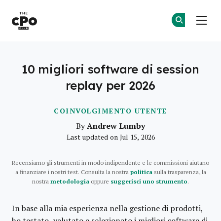
Il Club dei CPO
Un
Un
Skip to main content
10 migliori software di session
replay per 2026
COINVOLGIMENTO UTENTE
Andrew Lumby
By
Last updated on Jul 15, 2026
Recensiamo gli strumenti in modo indipendente e le commissioni aiutano
a finanziare i nostri test. Consulta la nostra
politica
sulla trasparenza, la
nostra
metodologia
oppure
suggerisci uno strumento
.
In base alla mia esperienza nella gestione di prodotti,
ho testato, valutato e selezionato i migliori software di