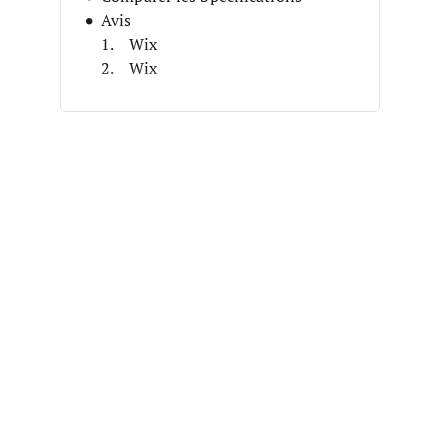
Avis
Wix
Wix
Canva
Canva
Uizard
Uizard
Pixlr
Jasper
Jasper
Looka
Autres Options
Comment J’ai Choisi Les Meilleurs
Logiciels de Conception IA
FAQ