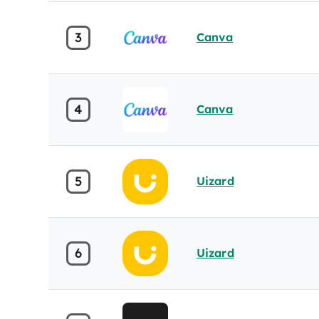
3
Canva
4
Canva
5
Uizard
6
Uizard