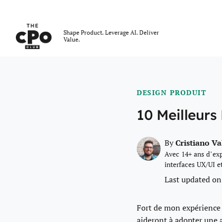
Le club des CPO
Shape Product. Leverage AI. Deliver
Value.
Skip to main content
DESIGN PRODUIT
10 Meilleurs
Cristiano V
By
Avec 14+ ans d’exp
interfaces UX/UI e
Last updated on
Fort de mon expérience a
aideront à adopter une 