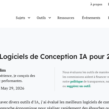
À propos
Ressources
Événements
Sujets
Outils
 Logiciels de Conception IA pour 
alim
Nous évaluons les outils de manièr
érience, je conçois des
les commissions aident à financer n
t performantes.
notre
politique
de transparence, n
ou
suggérez un outil
.
 May 29, 2026
vec divers outils d’IA, j’ai évalué les meilleurs logiciels de c
approche économique pour réaliser rapidement des ébauches ou