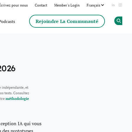
Écrivez pour nous
Contact
Member's Login
Add us on
Follow
Rejoindre La Communauté
Podcasts
Op
2026
e indépendante, et
os tests. Consultez
otre
méthodologie
onception IA qui vous
 des prototypes.