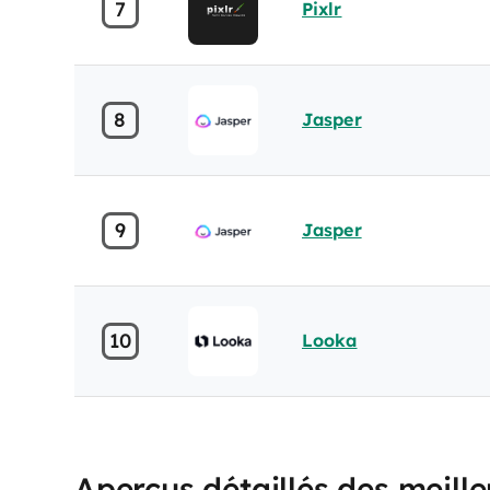
7
Pixlr
8
Jasper
9
Jasper
10
Looka
Aperçus détaillés des meille